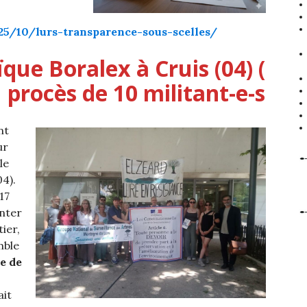
025/10/lurs-transparence-sous-scelles/
que Boralex à Cruis (04) (
procès de 10 militant-e-s
nt
ur
le
4).
17
anter
ier,
mble
e de
ait