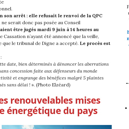
te
P
onnel.
n son arrêt : elle refusait le renvoi de la QPC
 ne serait donc pas posée au Conseil
aient être jugés mardi 9 juin à 14 heures au
de Cassation n’ayant été annoncé que la veille,
 que le tribunal de Digne a accepté.
Le procès est
d
:
ette date, bien déterminés à dénoncer les aberrations
n sans concession faite aux défenseurs du monde
ctivité et engrange des bénéfices malgré 5 plaintes
nés sans délai !
». (Photo Elzéard)
ies renouvelables mises
se énergétique du pays