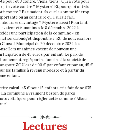
té pour et 3 contre. Tiens, tiens ! Qui a voté pour
t qui a voté contre ? Mystère ! Et pourquoi ont-ils
oté contre ? Estimaient-ils que la somme fût trop
portante ou au contraire qu’il aurait fallu
embourser davantage ? Mystère aussi ! Pourtant,
ls avaient été unanimes le 8 décembre 2022 à
écider une participation de la commune « en
onction du budget disponible ». Et, de nouveau, lors
u Conseil Municipal du 20 décembre 2024, les
onseillers unanimes votent de nouveau une
articipation de 45 euros par enfant. Le prix de
abonnement réglé par les familles à la société de
ransport ZOU est de 90 € par enfant et par an, 45 €
our les familles à revenu modeste et à partir du
ème enfant.
tite calcul : 45 € pour 15 enfants cela fait donc 675
. La commune a vraiment besoin de parcs
hotovoltaïques pour régler cette somme ? Allons
onc !
Lectures