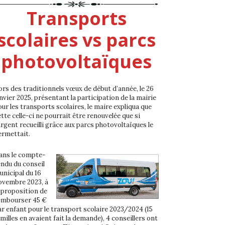
Transports
scolaires vs parcs
photovoltaïques
ors des traditionnels vœux de début d’année, le 26
nvier 2025, présentant la participation de la mairie
our les transports scolaires, le maire expliqua que
tte celle-ci ne pourrait être renouvelée que si
argent recueilli grâce aux parcs photovoltaïques le
ermettait.
ans le compte-
endu du conseil
unicipal du 16
ovembre 2023, à
a proposition de
embourser 45 €
ar enfant pour le transport scolaire 2023/2024 (15
milles en avaient fait la demande), 4 conseillers ont