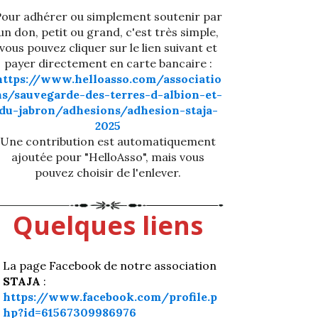
our adhérer ou simplement soutenir par
un don, petit ou grand, c'est très simple,
vous pouvez cliquer sur le lien suivant et
payer directement en carte bancaire :
https://www.helloasso.com/associatio
ns/sauvegarde-des-terres-d-albion-et-
du-jabron/adhesions/adhesion-staja-
2025
Une contribution est automatiquement
ajoutée pour "HelloAsso", mais vous
pouvez choisir de l'enlever.
Quelques liens
La page Facebook de notre association
STAJA
:
https://www.facebook.com/profile.p
hp?id=61567309986976