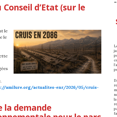
 Conseil d’Etat (sur le
t le
e le
L
ja
ette
p
ce
l’
gées
p
.
D
r
s://amilure.org/actualites-enr/2026/05/cruis-
m
n
l
te la demande
r
p
ronnementale pour le parc
fa