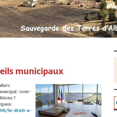
eils municipaux
milure
nicipal : sont-
ditions ?
icipaux
06/le-droit-a-