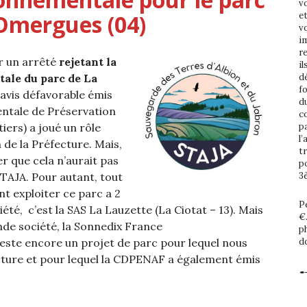
vo
Omergues (04)
e
v
im
r
er un arrêté
rejetant la
i
ale du parc de La
d
f
’avis défavorable émis
d
tale de Préservation
c
iers) a joué un rôle
p
l’
 de la Préfecture. Mais,
t
 que cela n’aurait pas
p
STAJA. Pour autant, tout
3
nt exploiter ce parc a 2
Pe
té, c’est la SAS La Lauzette (La Ciotat – 13). Mais
€
ande société, la Sonnedix France
p
reste encore un projet de parc pour lequel nous
d
ecture et pour lequel la CDPENAF a également émis