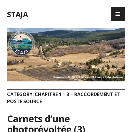
Skip
PR
to
STAJA
ME
content
CATEGORY:
CHAPITRE 1 – 3 – RACCORDEMENT ET
POSTE SOURCE
Carnets d’une
photorévoltée (3)