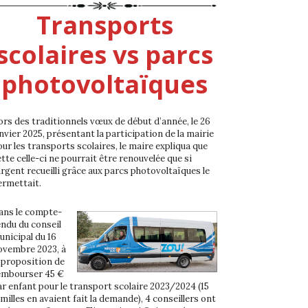
Transports
scolaires vs parcs
photovoltaïques
ors des traditionnels vœux de début d’année, le 26
nvier 2025, présentant la participation de la mairie
our les transports scolaires, le maire expliqua que
tte celle-ci ne pourrait être renouvelée que si
argent recueilli grâce aux parcs photovoltaïques le
ermettait.
ans le compte-
endu du conseil
unicipal du 16
ovembre 2023, à
a proposition de
embourser 45 €
ar enfant pour le transport scolaire 2023/2024 (15
milles en avaient fait la demande), 4 conseillers ont