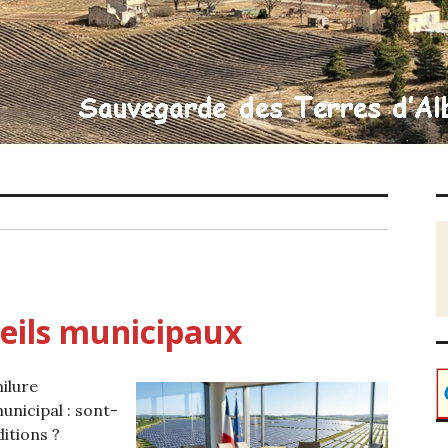
eils municipaux
milure
nicipal : sont-
ditions ?