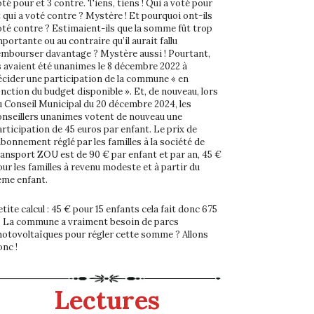
té pour et 3 contre. Tiens, tiens ! Qui a voté pour
t qui a voté contre ? Mystère ! Et pourquoi ont-ils
oté contre ? Estimaient-ils que la somme fût trop
portante ou au contraire qu’il aurait fallu
embourser davantage ? Mystère aussi ! Pourtant,
ls avaient été unanimes le 8 décembre 2022 à
écider une participation de la commune « en
onction du budget disponible ». Et, de nouveau, lors
u Conseil Municipal du 20 décembre 2024, les
onseillers unanimes votent de nouveau une
articipation de 45 euros par enfant. Le prix de
abonnement réglé par les familles à la société de
ransport ZOU est de 90 € par enfant et par an, 45 €
our les familles à revenu modeste et à partir du
ème enfant.
tite calcul : 45 € pour 15 enfants cela fait donc 675
. La commune a vraiment besoin de parcs
hotovoltaïques pour régler cette somme ? Allons
onc !
Lectures