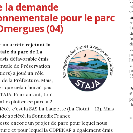
vo
te la demande
e
v
ronnementale pour le parc
im
r
Omergues (04)
i
d
f
er un arrêté
rejetant la
d
c
ale du parc de La
p
’avis défavorable émis
l’
tale de Préservation
t
p
iers) a joué un rôle
3
 de la Préfecture. Mais,
 que cela n’aurait pas
Pe
STAJA. Pour autant, tout
€
p
nt exploiter ce parc a 2
d
té, c’est la SAS La Lauzette (La Ciotat – 13). Mais
ande société, la Sonnedix France
reste encore un projet de parc pour lequel nous
ecture et pour lequel la CDPENAF a également émis