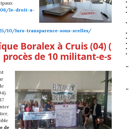
icipaux
06/le-droit-a-
025/10/lurs-transparence-sous-scelles/
que Boralex à Cruis (04) (
procès de 10 militant-e-s
nt
ur
le
4).
17
anter
ier,
mble
e de