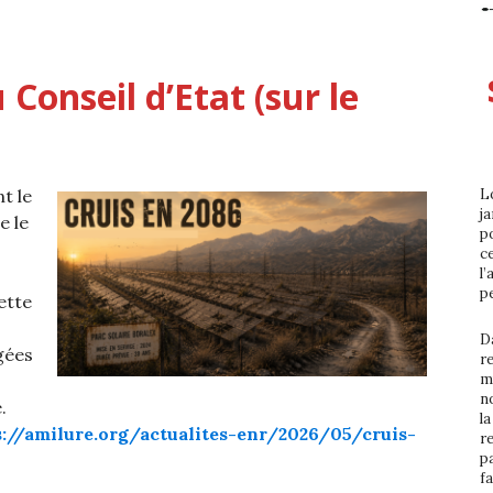
 Conseil d’Etat (sur le
t le
L
ja
e le
p
ce
l’
p
ette
D
gées
r
m
n
.
l
s://amilure.org/actualites-enr/2026/05/cruis-
r
p
fa