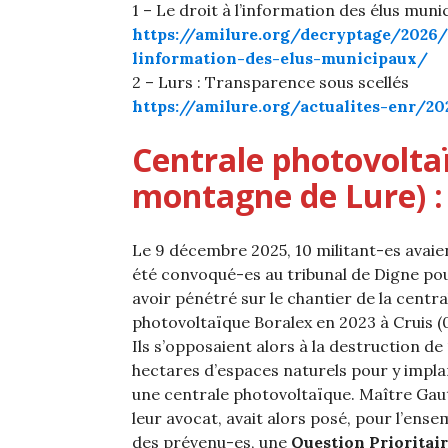
1 – Le droit à l’information des élus mun
https://amilure.org/decryptage/2026/
linformation-des-elus-municipaux/
2 – Lurs : Transparence sous scellés
https://amilure.org/actualites-enr/2
Centrale photovoltaï
montagne de Lure) : 
Le 9 décembre 2025, 10 militant-es avaie
été convoqué-es au tribunal de Digne po
avoir pénétré sur le chantier de la centra
photovoltaïque Boralex en 2023 à Cruis (0
Ils s’opposaient alors à la destruction de 
hectares d’espaces naturels pour y impl
une centrale photovoltaïque. Maître Gaut
leur avocat, avait alors posé, pour l’ense
des prévenu-es, une
Question Prioritair