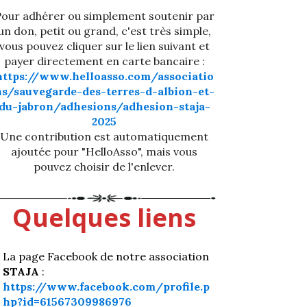
our adhérer ou simplement soutenir par
un don, petit ou grand, c'est très simple,
vous pouvez cliquer sur le lien suivant et
payer directement en carte bancaire :
https://www.helloasso.com/associatio
ns/sauvegarde-des-terres-d-albion-et-
du-jabron/adhesions/adhesion-staja-
2025
Une contribution est automatiquement
ajoutée pour "HelloAsso", mais vous
pouvez choisir de l'enlever.
Quelques liens
La page Facebook de notre association
STAJA
:
https://www.facebook.com/profile.p
hp?id=61567309986976